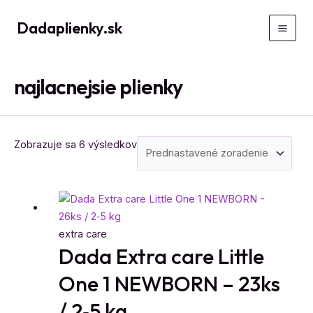
Preskočiť
Dadaplienky.sk
na
Mai
obsah
Men
najlacnejsie plienky
Zobrazuje sa 6 výsledkov
extra care
Dada Extra care Little
One 1 NEWBORN – 23ks
/ 2‑5 kg