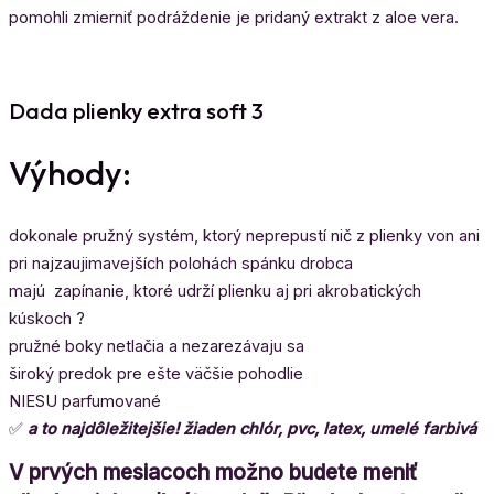
pomohli zmierniť podráždenie je pridaný extrakt z aloe vera.
Dada plienky extra soft 3
Výhody:
dokonale pružný systém, ktorý neprepustí nič z plienky von ani
pri najzaujimavejších polohách spánku drobca
majú
zapínanie, ktoré udrží plienku aj pri akrobatických
kúskoch
?
pružné boky netlačia a nezarezávaju sa
široký predok pre ešte väčšie pohodlie
NIESU parfumované
✅
a to najdôležitejšie! žiaden chlór, pvc, latex, umelé farbivá
V prvých mesiacoch možno budete meniť