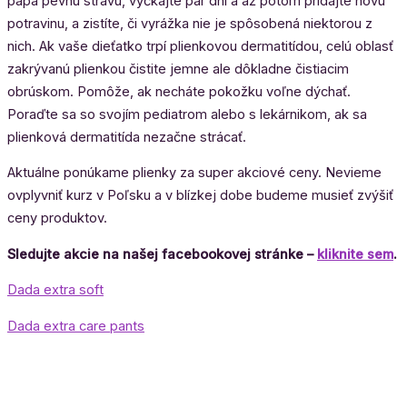
papá pevnú stravu, vyčkajte pár dní a až potom pridajte novú
potravinu, a zistíte, či vyrážka nie je spôsobená niektorou z
nich. Ak vaše dieťatko trpí plienkovou dermatitídou, celú oblasť
zakrývanú plienkou čistite jemne ale dôkladne čistiacim
obrúskom. Pomôže, ak necháte pokožku voľne dýchať.
Poraďte sa so svojím pediatrom alebo s lekárnikom, ak sa
plienková dermatitída nezačne strácať.
Aktuálne ponúkame plienky za super akciové ceny. Nevieme
ovplyvniť kurz v Poľsku a v blízkej dobe budeme musieť zvýšiť
ceny produktov.
Sledujte akcie na našej facebookovej stránke –
kliknite sem
.
Dada extra soft
Dada extra care pants