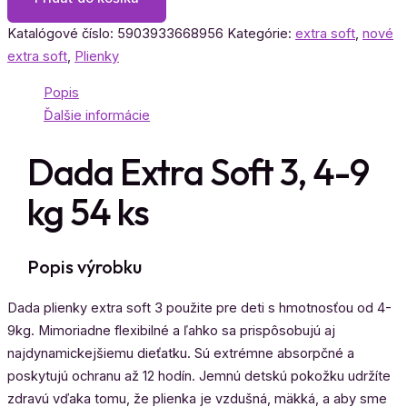
Extra
Soft
Katalógové číslo:
5903933668956
Kategórie:
extra soft
,
nové
3,
extra soft
,
Plienky
4-
9
Popis
kg
Ďalšie informácie
54
Dada Extra Soft 3, 4-9
ks
kg 54 ks
Popis výrobku
Dada plienky extra soft 3 použite pre deti s hmotnosťou od 4-
9kg. Mimoriadne flexibilné a ľahko sa prispôsobujú aj
najdynamickejšiemu dieťatku. Sú extrémne absorpčné a
poskytujú ochranu až 12 hodín. Jemnú detskú pokožku udržíte
zdravú vďaka tomu, že plienka je vzdušná, mäkká, a aby sme