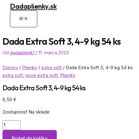
Dadaplienky.sk
Preskočiť
na
Main
obsah
Menu
Dada Extra Soft 3, 4-9 kg 54 ks
Od
dadaplienk1
/
11. marca 2023
Domov
/
Plienky
/
extra soft
/ Dada Extra Soft 3, 4-9 kg 54 ks
extra soft
,
nové extra soft
,
Plienky
Dada Extra Soft 3, 4-9 kg 54 ks
6,50
€
Dostupnosť
Na sklade
množstvo
Dada
Pridať do košíka