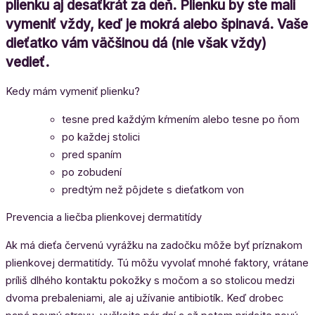
plienku aj desaťkrát za deň. Plienku by ste mali
vymeniť vždy, keď je mokrá alebo špinavá. Vaše
dieťatko vám väčšinou dá (nie však vždy)
vedieť.
Kedy mám vymeniť plienku?
tesne pred každým kŕmením alebo tesne po ňom
po každej stolici
pred spaním
po zobudení
predtým než pôjdete s dieťatkom von
Prevencia a liečba plienkovej dermatitídy
Ak má dieťa červenú vyrážku na zadočku môže byť príznakom
plienkovej dermatitídy. Tú môžu vyvolať mnohé faktory, vrátane
príliš dlhého kontaktu pokožky s močom a so stolicou medzi
dvoma prebaleniami, ale aj užívanie antibiotík. Keď drobec